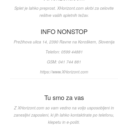
Splet je lahko preprost. XHorizont.com skrbi za celovite
rešitve vaših spletnih težav.
INFO NONSTOP
Prežihova ulica 14, 2390 Ravne na Koroškem, Slovenija
Telefon: 0599 44881
GSM: 041 744 881
https://www.XHorizont.com
Tu smo za vas
Z XHorizont.com so vam vedno na voljo usposobljeni in
zanesljivi zaposleni, ki jih lahko kontaktirate po telefonu,
klepetu in e-pošti.